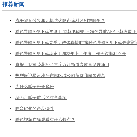
推荐新闻
流平隔音砂浆和无机防火隔声涂料区别在哪里？
粉色导航APP下载资讯｜ 13载砥砺奋斗 粉色导航APP下载发展
粉色导航APP下载关爱，传递真情|广东粉色导航APP下载走访
粉色导航APP下载动态｜2022年上半年度工作会议顺利召开
喜报！我司荣获2021年度万江街道高质量发展项目
热烈欢迎星河地产东部区域公司莅临我司参观考
为什么腻子粉会脱粉
墙面刮腻子前后的注意事项
隔音砂浆的产品特性
粉色视频在线观看有什么特点？