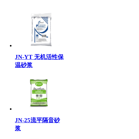
JN-YT 无机活性保
温砂浆
JN-25流平隔音砂
浆