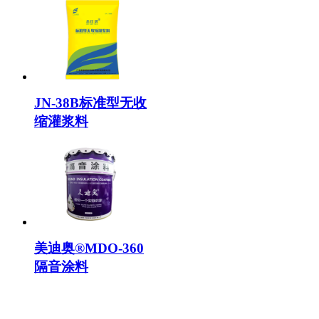
JN-38B标准型无收
缩灌浆料
美迪奥®MDO-360
隔音涂料