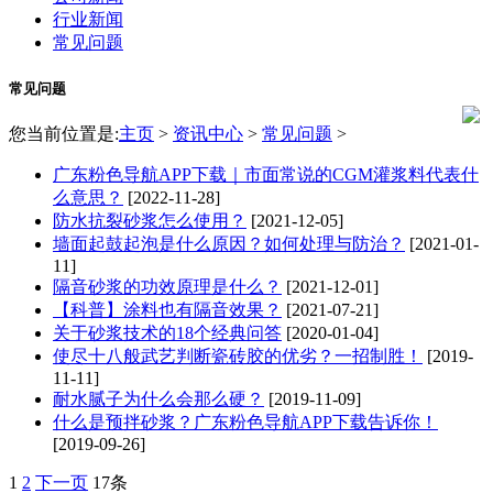
行业新闻
常见问题
常见问题
您当前位置是:
主页
>
资讯中心
>
常见问题
>
广东粉色导航APP下载｜市面常说的CGM灌浆料代表什
么意思？
[2022-11-28]
防水抗裂砂浆怎么使用？
[2021-12-05]
墙面起鼓起泡是什么原因？如何处理与防治？
[2021-01-
11]
隔音砂浆的功效原理是什么？
[2021-12-01]
【科普】涂料也有隔音效果？
[2021-07-21]
关于砂浆技术的18个经典问答
[2020-01-04]
使尽十八般武艺判断瓷砖胶的优劣？一招制胜！
[2019-
11-11]
耐水腻子为什么会那么硬？
[2019-11-09]
什么是预拌砂浆？广东粉色导航APP下载告诉你！
[2019-09-26]
1
2
下一页
17条